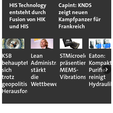
HIS Technology
Capint: KNDS
entsteht durch
zeigt neuen
Fusion von HIK
Kampfpanzer für
und HIS
Frankreich
KSB
Lean
STMicroelectronics
Eaton:
behauptet
Administration
präsentiert
Kompakt
sich
stärkt
MEMS-
Purifier
trotz
die
Vibrationssensor
reinigt
geopolitischer
Wettbewerbsfähigkeit
Hydrauli
Herausforderungen