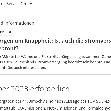
trie Service GmbH.
nd Informationen
RTSCHAFT
orgen um Knappheit: Ist auch die Stromver
edroht?
e Märkte für Wärme und Elektrizität hängen eng zusammen. Zune
ss auch Deutschlands Stromversorgung bedroht sein könnte. Das 
nnte Sie auch interessieren.
ber 2023 erforderlich
orgaben der 44. BImSchV sind nach Aussage des TÜV SÜD-Expe
amtstaub, CO-Emissionen, NOx-Emissionen und Formaldehyd,