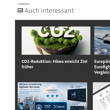
ANZEIGE
A
uch interessant
CO2-Reduktion: Häwa erreicht Ziel
Europäi
früher
Eurofigh
Vergleic