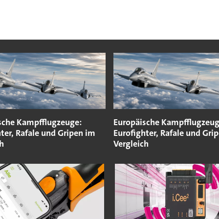
sche Kampfflugzeuge:
Europäische Kampfflugzeug
ter, Rafale und Gripen im
Eurofighter, Rafale und Gri
h
Vergleich