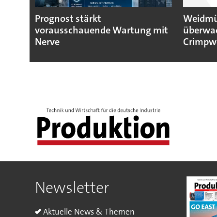
Prognost stärkt
Weidmül
vorausschauende Wartung mit
überwa
Nerve
Crimpw
Newsletter
Aktuelle News & Themen