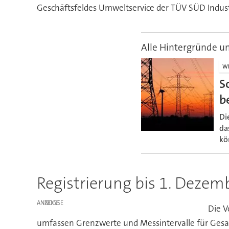
Geschäftsfeldes Umweltservice der TÜV SÜD Indus
Alle Hintergründe u
WI
S
b
Di
da
kö
Registrierung bis 1. Dezem
ANZEIGE
Die V
umfassen Grenzwerte und Messintervalle für Ges