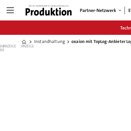
Partner-Netzwerk
E
Tech
Instandhaltung
oxaion mit TopLog-Anbieter L
Home
ANZEIGE
ANZEIGE