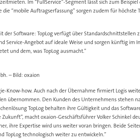
eitmieten. Im “FullService”-Segment lässt sich zum Beispiel d
ie die “mobile Auftragserfassung” sorgen zudem für höchste
gkeit der Software: TopLog verfügt über Standardschnittstelle
nd Service-Angebot auf ideale Weise und sorgen künftig im 
etet und dem, was TopLog ausmacht.”
bh. – Bild: oxaion
gie-Know-how. Auch nach der Übernahme firmiert Logis weit
den übernommen. Den Kunden des Unternehmens stehen nach
chenlösung TopLog behalten ihre Gültigkeit und das Software
Zukunft”, macht oxaion-Geschäftsführer Volker Schinkel deut
er, ihre Expertise wird uns weiter voran bringen. Beide Seit
d TopLog technologisch weiter zu entwickeln.”