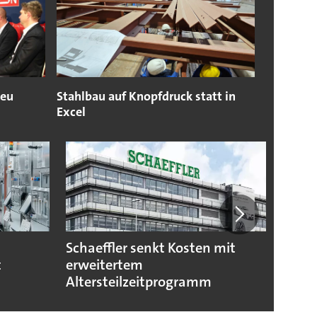
neu
Stahlbau auf Knopfdruck statt in
Excel
-
Schaeffler senkt Kosten mit
Robot
t
erweitertem
Mitte
Altersteilzeitprogramm
kann