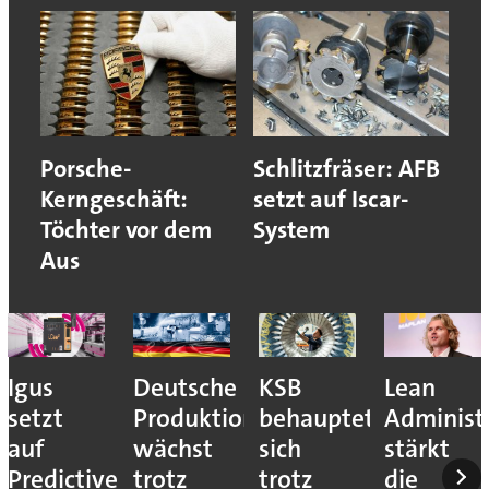
Porsche-
Schlitzfräser: AFB
Kerngeschäft:
setzt auf Iscar-
Töchter vor dem
System
Aus
Igus
Deutsche
KSB
Lean
setzt
Produktion
behauptet
Administ
auf
wächst
sich
stärkt
Predictive
trotz
trotz
die