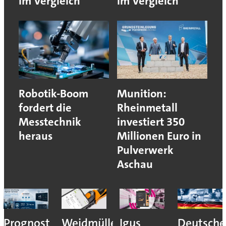
im Vergleich
im Vergleich
Robotik-Boom
Munition:
fordert die
Rheinmetall
Messtechnik
investiert 350
heraus
Millionen Euro in
Pulverwerk
Aschau
Prognost
Weidmüller:
Igus
Deutsche