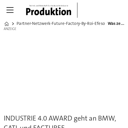
Partner-Netzwerk-Future-Factory-By-Roi-Efeso
Was zeichnet die Vordenker der industriellen Digitalisierung aus?
Home
ANZEIGE
ANZEIGE
INDUSTRIE 4.0 AWARD geht an BMW,
CATL und FACTUREE