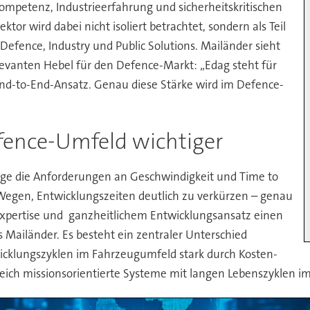
ompetenz, Industrieerfahrung und sicherheitskritischen
or wird dabei nicht isoliert betrachtet, sondern als Teil
efence, Industry und Public Solutions. Mailänder sieht
levanten Hebel für den Defence-Markt: „Edag steht für
d-to-End-Ansatz. Genau diese Stärke wird im Defence-
fence-Umfeld wichtiger
e Lage die Anforderungen an Geschwindigkeit und Time to
Wegen, Entwicklungszeiten deutlich zu verkürzen – genau
-Expertise und ganzheitlichem Entwicklungsansatz einen
 Mailänder. Es besteht ein zentraler Unterschied
cklungszyklen im Fahrzeugumfeld stark durch Kosten-
eich missionsorientierte Systeme mit langen Lebenszyklen im