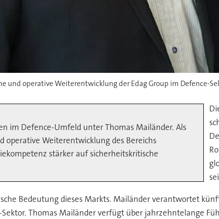
he und operative Weiterentwicklung der Edag Group im Defence-Sek
Di
sc
ten im Defence-Umfeld unter Thomas Mailänder. Als
De
und operative Weiterentwicklung des Bereichs
Ro
riekompetenz stärker auf sicherheitskritische
gl
se
gische Bedeutung dieses Markts. Mailänder verantwortet künft
ektor. Thomas Mailänder verfügt über jahrzehntelange Füh