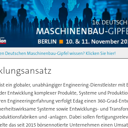
en Deutschen Maschinenbau-Gipfel wissen? Klicken Sie hier!
klungsansatz
ist ein globaler, unabhängiger Engineering-Dienstleister mit 
der Entwicklung komplexer Produkte, Systeme und Produktio
ren Engineeringerfahrung verfolgt Edag einen 360-Grad-Ent
cherheitswirksame Systeme sowie Entwicklungs- und Transform
oduktionsfabriken und -anlagen. Dabei sollen fertigungsrelev
zielte das seit 2015 börsennotierte Unternehmen einen Umsat