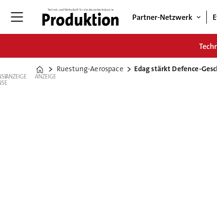
Partner-Netzwerk
E
Tech
Ruestung-Aerospace
Edag stärkt Defence-Ges
Home
ANZEIGE
ANZEIGE