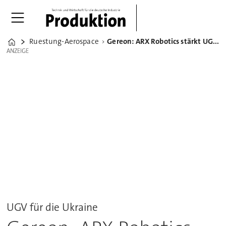
Ruestung-Aerospace
Gereon: ARX Robotics stärkt UGV-Einsatz in der Ukraine
Home
ANZEIGE
ANZEIGE
UGV für die Ukraine