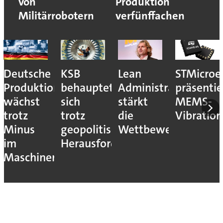
von
Produktion
Militärrobotern
verfünffachen
Deutsche
KSB
Lean
STMicroel
Produktion
behauptet
Administration
präsentie
wächst
sich
stärkt
MEMS-
trotz
trotz
die
Vibratio
Minus
geopolitischer
Wettbewerbsfähigke
im
Herausforderungen
Maschinenbau