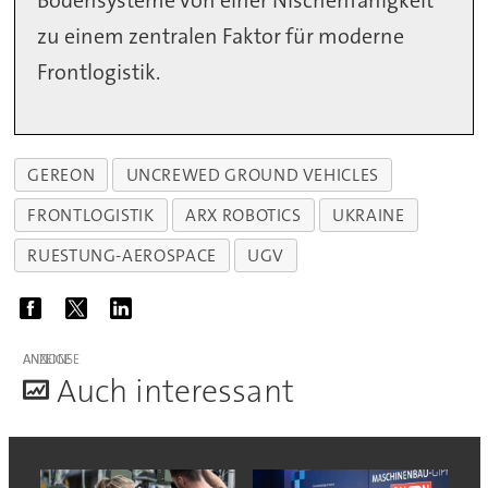
Bodensysteme von einer Nischenfähigkeit
zu einem zentralen Faktor für moderne
Frontlogistik.
GEREON
UNCREWED GROUND VEHICLES
FRONTLOGISTIK
ARX ROBOTICS
UKRAINE
RUESTUNG-AEROSPACE
UGV
ANZEIGE
A
uch interessant