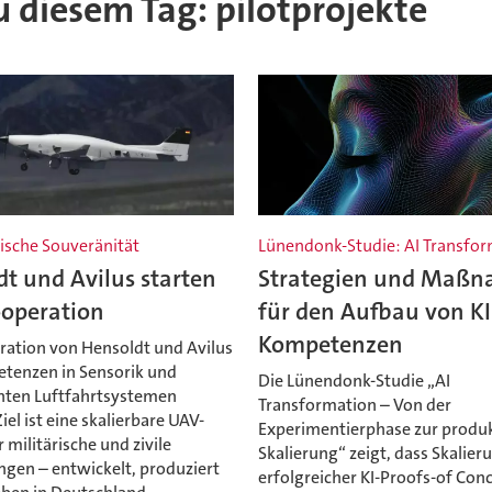
zu diesem Tag: pilotprojekte
ische Souveränität
Lünendonk-Studie: AI Transfo
t und Avilus starten
Strategien und Maß
operation
für den Aufbau von KI
Kompetenzen
ration von Hensoldt und Avilus
etenzen in Sensorik und
Die Lünendonk-Studie „AI
ten Luftfahrtsystemen
Transformation – Von der
iel ist eine skalierbare UAV-
Experimentierphase zur produ
 militärische und zivile
Skalierung“ zeigt, dass Skalier
en – entwickelt, produziert
erfolgreicher KI-Proofs-of Con