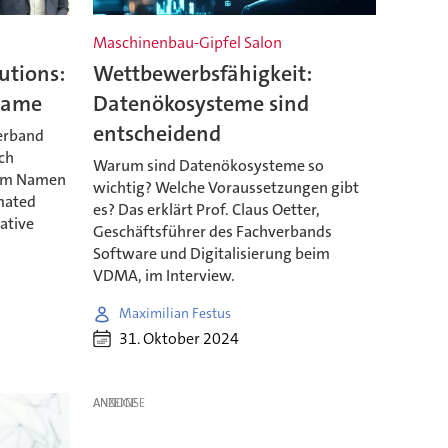
Maschinenbau-Gipfel Salon
tions:
Wettbewerbsfähigkeit:
Name
Datenökosysteme sind
entscheidend
erband
ch
Warum sind Datenökosysteme so
uem Namen
wichtig? Welche Voraussetzungen gibt
mated
es? Das erklärt Prof. Claus Oetter,
ative
Geschäftsführer des Fachverbands
Software und Digitalisierung beim
VDMA, im Interview.
Maximilian Festus
31. Oktober 2024
ANZEIGE