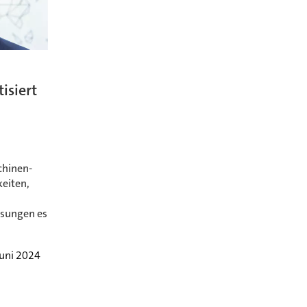
isiert
chinen-
eiten,
ösungen es
Juni 2024