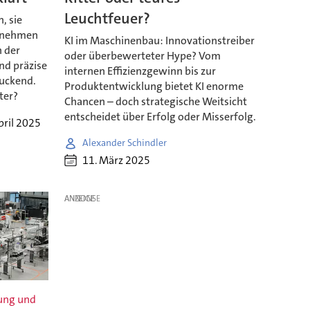
Leuchtfeuer?
, sie
ernehmen
KI im Maschinenbau: Innovationstreiber
n der
oder überbewerteter Hype? Vom
nd präzise
internen Effizienzgewinn bis zur
ruckend.
Produktentwicklung bietet KI enorme
ter?
Chancen – doch strategische Weitsicht
entscheidet über Erfolg oder Misserfolg.
pril 2025
Alexander Schindler
11. März 2025
ANZEIGE
ung und