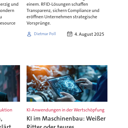
herzig und
einem. RFID-Lösungen schaffen
sondern
Transparenz, sichern Compliance und
zu
eröffnen Unternehmen strategische
 Resource
Vorsprünge.
4. August 2025
Dietmar Poll
uktion
KI-Anwendungen in der Wertschöpfung
,
KI im Maschinenbau: Weißer
klärt
Ritter oder teures