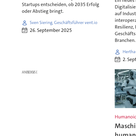
Ein neues 
Startups entscheiden, ob 2035 Erfolg
Digitalis
oder Abstieg bringt.
auf Indust
interoper
Sven Siering, Geschäftsführer vent.io
Resilienz,
26. September 2025
Geschäfts
Branchen.
Hertha
2. Se
ANZEIGE
Humanoide
Maschi
humano