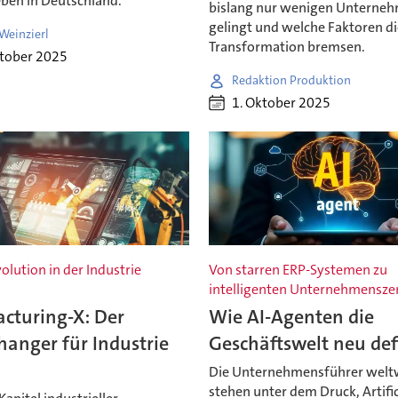
eben in Deutschland.
bislang nur wenigen Unterne
gelingt und welche Faktoren di
Weinzierl
Transformation bremsen.
ktober 2025
Redaktion Produktion
1. Oktober 2025
lution in der Industrie
Von starren ERP-Systemen zu
intelligenten Unternehmensze
cturing-X: Der
Wie AI-Agenten die
anger für Industrie
Geschäftswelt neu def
Die Unternehmensführer welt
stehen unter dem Druck, Artific