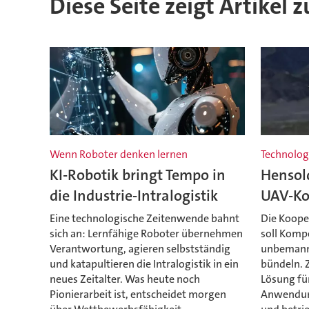
Diese Seite zeigt Artikel 
Wenn Roboter denken lernen
Technolog
KI-Robotik bringt Tempo in
Hensold
die Industrie-Intralogistik
UAV-Ko
Eine technologische Zeitenwende bahnt
Die Koope
sich an: Lernfähige Roboter übernehmen
soll Komp
Verantwortung, agieren selbstständig
unbemann
und katapultieren die Intralogistik in ein
bündeln. Z
neues Zeitalter. Was heute noch
Lösung für
Pionierarbeit ist, entscheidet morgen
Anwendung