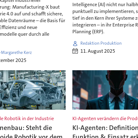
Kapitel industrieller
Intelligence (AI) nicht nur halb
ierung: Manufacturing-X baut
punktuell zu implementieren, 
rie 4.0 auf und schafft sichere,
tief in den Kern ihrer Systeme 
able Datenräume – die Basis für
integrieren – in ihr Enterprise
 Effizienz und neue
Planning (ERP).
modelle quer durch alle
Redaktion Produktion
11. August 2025
-Margarethe Kerz
ptember 2025
 Robotik in der Industrie
KI-Agenten verändern die Prod
nenbau: Steht die
KI-Agenten: Definition
ide Robotik vor dem
Funktion & Einsatz er