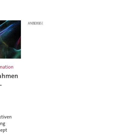
ANZEIGE
rmation
nahmen
-
ktiven
ung
cept