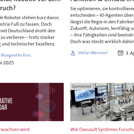
ruch?
Sie optimieren, sie kontrollieren
entscheiden – KI-Agenten üb
 Roboter stehen kurz davor,
längst die Regie in den Fabrike
ustrie Fuß zu fassen. Doch
Zukunft. Autonom, lernfähig u
net Deutschland droht den
– ihre Fähigkeiten sind beeind
zu verlieren – trotz starker
Doch was steckt wirklich dahin
 und technischer Exzellenz.
3. A
Stefan Weinzierl
-Margarethe Kerz
ni 2025
Sponsored
rwachsen wird
Wie Dassault Systèmes Forsch