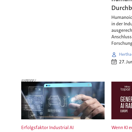
Durchb
Humanoide
in der Ind
ausgerech
Anschluss 
Forschung
Hertha
27. Ju
ANZEIGE
Erfolgsfaktor Industrial AI
Wenn KI e