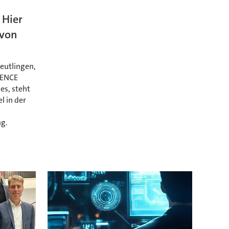
 Hier
 von
eutlingen,
IENCE
es, steht
l in der
ng.