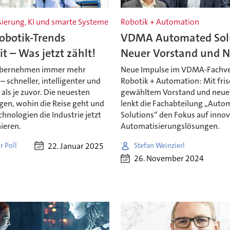
ierung, KI und smarte Systeme
Robotik + Automation
obotik-Trends
VDMA Automated Solu
t – Was jetzt zählt!
Neuer Vorstand und 
übernehmen immer mehr
Neue Impulse im VDMA-Fachv
 schneller, intelligenter und
Robotik + Automation: Mit fris
r als je zuvor. Die neuesten
gewähltem Vorstand und ne
gen, wohin die Reise geht und
lenkt die Fachabteilung „Auto
hnologien die Industrie jetzt
Solutions“ den Fokus auf innov
ieren.
Automatisierungslösungen.
22. Januar 2025
r Poll
Stefan Weinzierl
26. November 2024