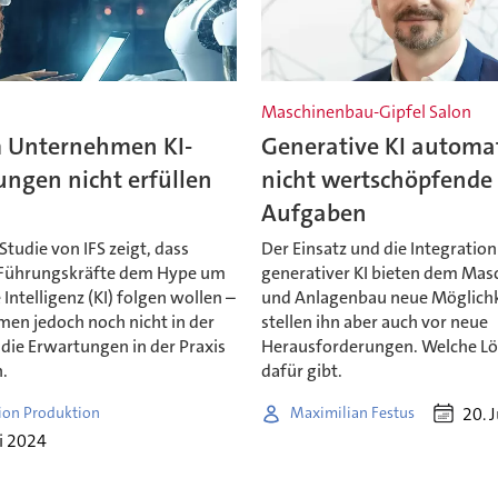
Maschinenbau-Gipfel Salon
Unternehmen KI-
Generative KI automat
ngen nicht erfüllen
nicht wertschöpfende
n
Aufgaben
Studie von IFS zeigt, dass
Der Einsatz und die Integration
Führungskräfte dem Hype um
generativer KI bieten dem Mas
 Intelligenz (KI) folgen wollen –
und Anlagenbau neue Möglichk
en jedoch noch nicht in der
stellen ihn aber auch vor neue
 die Erwartungen in der Praxis
Herausforderungen. Welche L
n.
dafür gibt.
20. 
ion Produktion
Maximilian Festus
li 2024