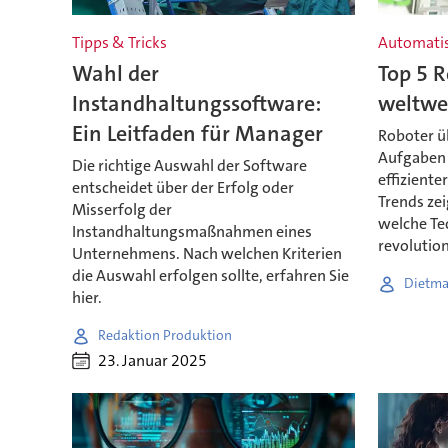
Tipps & Tricks
Automatis
Wahl der
Top 5 R
Instandhaltungssoftware:
weltwei
Ein Leitfaden für Manager
Roboter 
Aufgaben –
Die richtige Auswahl der Software
effiziente
entscheidet über der Erfolg oder
Trends zei
Misserfolg der
welche Tec
Instandhaltungsmaßnahmen eines
revolution
Unternehmens. Nach welchen Kriterien
die Auswahl erfolgen sollte, erfahren Sie
Dietma
hier.
Redaktion Produktion
23. Januar 2025