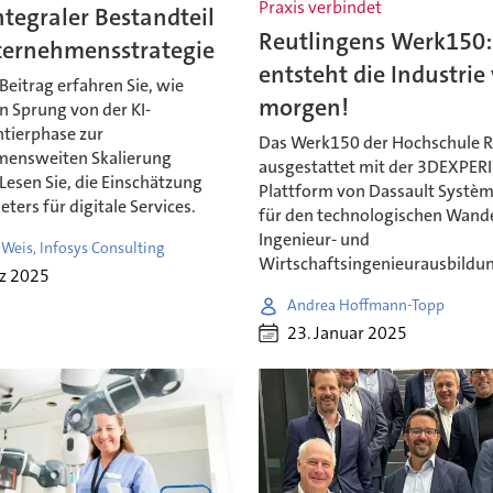
Praxis verbindet
integraler Bestandteil
Reutlingens Werk150:
ternehmensstrategie
entsteht die Industrie
Beitrag erfahren Sie, wie
morgen!
n Sprung von der KI-
tierphase zur
Das Werk150 der Hochschule R
ensweiten Skalierung
ausgestattet mit der 3DEXPER
Lesen Sie, die Einschätzung
Plattform von Dassault Systèm
eters für digitale Services.
für den technologischen Wande
Ingenieur- und
Weis, Infosys Consulting
Wirtschaftsingenieurausbildu
rz 2025
Andrea Hoffmann-Topp
23. Januar 2025