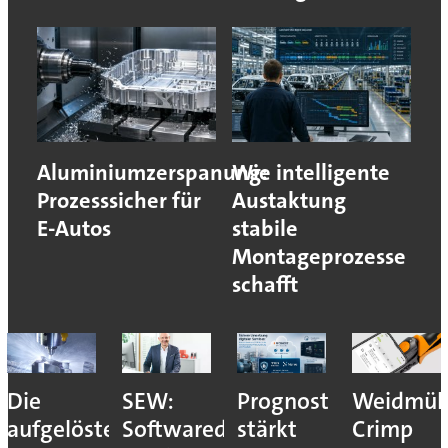
Aluminiumzerspanung:
Wie intelligente
Prozesssicher für
Austaktung
E-Autos
stabile
Montageprozesse
schafft
Die
SEW:
Prognost
Weidmüll
aufgelöste
Softwaredefinierte
stärkt
Crimp