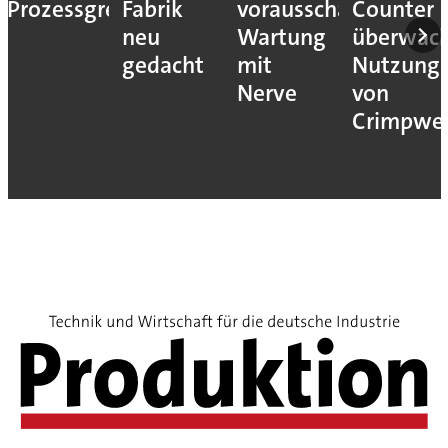
Prozessgrenze
Fabrik
vorausschauende
Counter
neu
Wartung
überwac
gedacht
mit
Nutzung
Nerve
von
Crimpwe