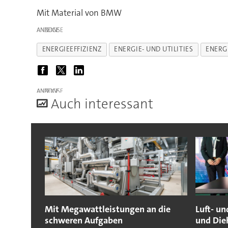
Mit Material von BMW
ANZEIGE
ENERGIEEFFIZIENZ
ENERGIE- UND UTILITIES
ENERG
ANZEIGE
A
uch interessant
Mit Megawattleistungen an die
Luft- u
schweren Aufgaben
und Die