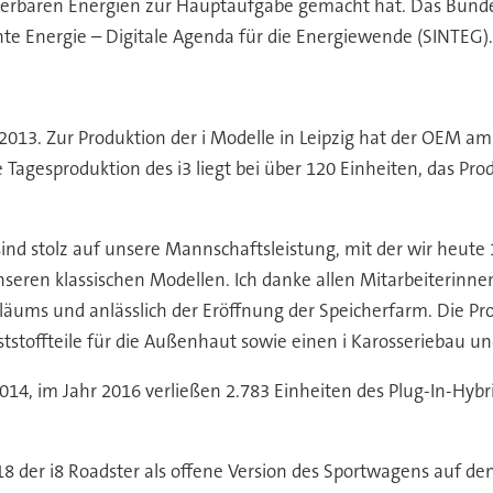
uerbaren Energien zur Hauptaufgabe gemacht hat. Das Bundes
te Energie – Digitale Agenda für die Energiewende (SINTEG).
013. Zur Produktion der i Modelle in Leipzig hat der OEM am
e Tagesproduktion des i3 liegt bei über 120 Einheiten, das Pr
sind stolz auf unsere Mannschaftsleistung, mit der wir heut
seren klassischen Modellen. Ich danke allen Mitarbeiterinnen 
ums und anlässlich der Eröffnung der Speicherfarm. Die Pr
ststoffteile für die Außenhaut sowie einen i Karosseriebau u
, im Jahr 2016 verließen 2.783 Einheiten des Plug-In-Hybrid
8 der i8 Roadster als offene Version des Sportwagens auf de