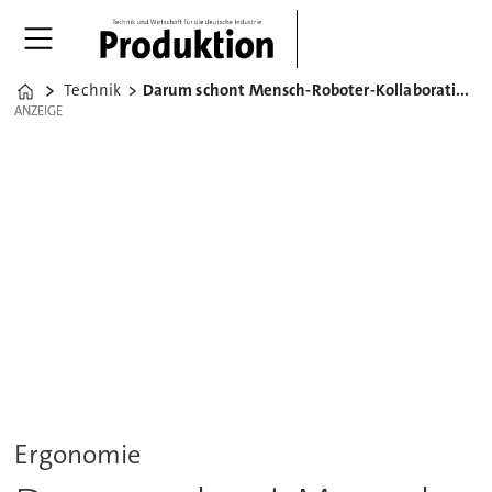
Technik
Darum schont Mensch-Roboter-Kollaboration die Werker
Home
ANZEIGE
ANZEIGE
Ergonomie