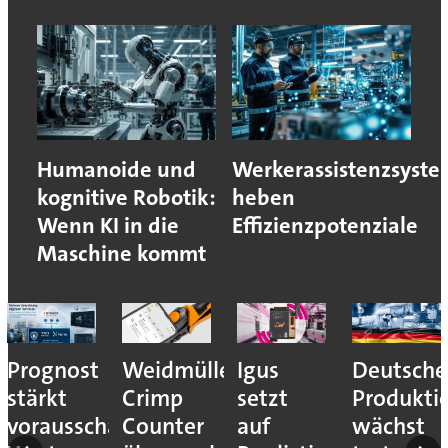
Humanoide und
Werkerassistenzsyst
kognitive Robotik:
heben
Wenn KI in die
Effizienzpotenziale
Maschine kommt
Prognost
Weidmüller:
Igus
Deutsche
stärkt
Crimp
setzt
Produkti
vorausschauende
Counter
auf
wächst