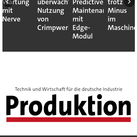
Wartung
überwacht
Predictive
trotz
mit
Nutzung
Maintenance
Minus
Nerve
von
mit
im
Crimpwerkzeugen
Edge-
Maschin
Modul