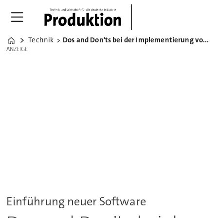
Technik
Dos and Don'ts bei der Implementierung von ERP-Systemen
Home
ANZEIGE
ANZEIGE
Einführung neuer Software