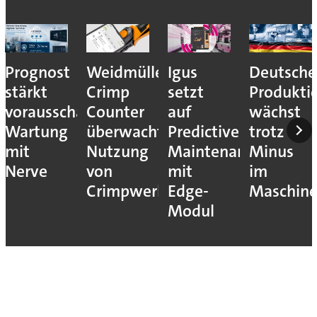
Prognost
Weidmüller:
Igus
Deutsche
stärkt
Crimp
setzt
Produkti
vorausschauende
Counter
auf
wächst
Wartung
überwacht
Predictive
trotz
mit
Nutzung
Maintenance
Minus
Nerve
von
mit
im
Crimpwerkzeugen
Edge-
Maschin
Modul