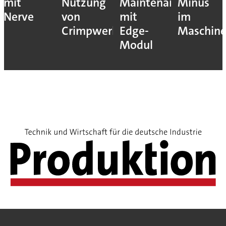
mit
Nutzung
Maintenance
Minus
Nerve
von
mit
im
Crimpwerkzeugen
Edge-
Maschin
Modul