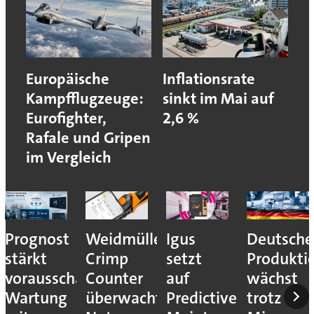
Europäische
Inflationsrate
Kampfflugzeuge:
sinkt im Mai auf
Eurofighter,
2,6 %
Rafale und Gripen
im Vergleich
Prognost
Weidmüller:
Igus
Deutsche
stärkt
Crimp
setzt
Produkti
vorausschauende
Counter
auf
wächst
Wartung
überwacht
Predictive
trotz