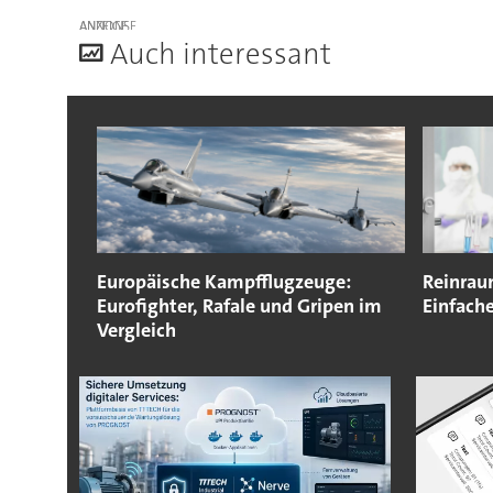
ANZEIGE
A
uch interessant
Europäische Kampfflugzeuge:
Reinrau
Eurofighter, Rafale und Gripen im
Einfach
Vergleich