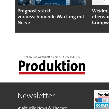
Prognost stärkt
Weidmül
vorausschauende Wartung mit
überwa
Nerve
Crimpw
Newsletter
Aktuelle News & Themen