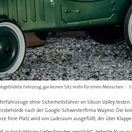
 abgebildete Fahrzeug, gar keinen Sitz mehr für einen Menschen. -
erfahrzeuge ohne Sicherheitsfahrer im Silicon Valley testen. E
kehrsbehörde nach der Google-Schwesterfirma Waymo. Die ko
e freie Platz wird von Laderaum ausgefüllt, der über Klappen
 an kontaktlosen Lieferdiensten verstärkt", betonte Nuro in 