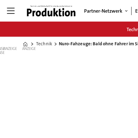
Partner-Netzwerk
E
Tech
Technik
Nuro-Fahzeuge: Bald ohne Fahrer im S
Home
ANZEIGE
ANZEIGE