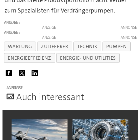
und das breite Produktportfolio macht Verder
zum Spezialisten für Verdrängerpumpen.
ANZEIGE
ANZEIGE
ANZEIGE
ANZEIGE
WARTUNG
ZULIEFERER
TECHNIK
PUMPEN
ENERGIEEFFIZIENZ
ENERGIE- UND UTILITIES
ANZEIGE
A
uch interessant