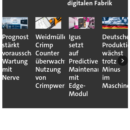
digitalen Fabrik
Prognost
Weidmüller:
Igus
Deutsche
stärkt
Crimp
setzt
Produkti
vorausschauende
Counter
auf
wächst
Wartung
überwacht
Predictive
trotz
mit
Nutzung
Maintenance
Minus
Nerve
von
mit
im
Crimpwerkzeugen
Edge-
Maschin
Modul