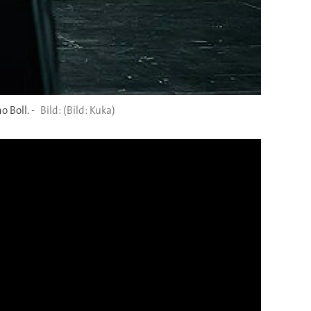
 Boll. -
(Bild: Kuka)