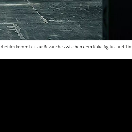
erbefilm kommt es zur Revanche zwischen dem Kuka Agilus und Timo