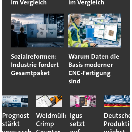
im Vergleich
im Vergleich
Sozialreformen:
Warum Daten die
Industrie fordert
Basis moderner
Gesamtpaket
CNC-Fertigung
sind
Prognost
Weidmüller:
Igus
Deutsche
stärkt
Crimp
setzt
Produkti