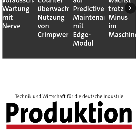
vorausschauende
Counter
auf
wächst
Wartung
überwacht
Predictive
trotz
mit
Nutzung
Maintenance
Minus
Nerve
von
mit
im
Crimpwerkzeugen
Edge-
Maschin
Modul