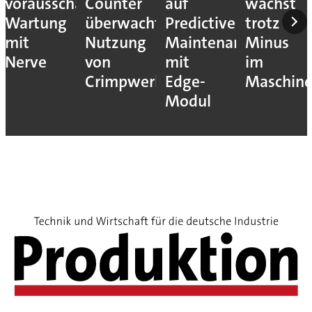
vorausschauende
Counter
auf
wächst
Wartung
überwacht
Predictive
trotz
mit
Nutzung
Maintenance
Minus
Nerve
von
mit
im
Crimpwerkzeugen
Edge-
Maschin
Modul