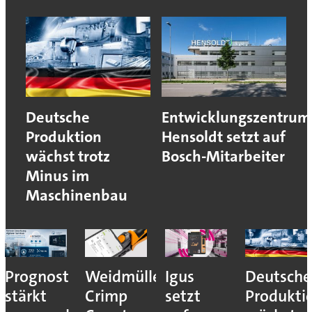
Deutsche
Entwicklungszentrum
Produktion
Hensoldt setzt auf
wächst trotz
Bosch-Mitarbeiter
Minus im
Maschinenbau
Prognost
Weidmüller:
Igus
Deutsche
stärkt
Crimp
setzt
Produkti