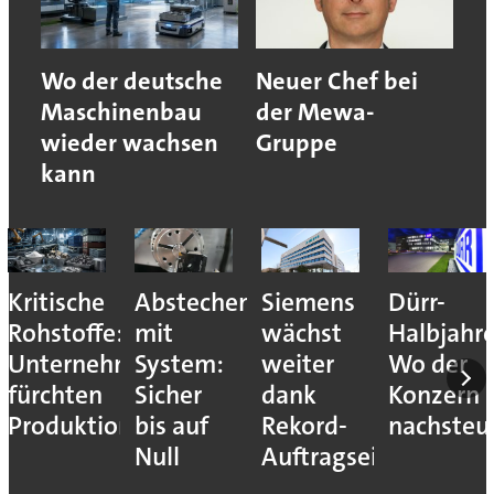
Wo der deutsche
Neuer Chef bei
Maschinenbau
der Mewa-
wieder wachsen
Gruppe
kann
Kritische
Abstechen
Siemens
Dürr-
Rohstoffe:
mit
wächst
Halbjahr
Unternehmen
System:
weiter
Wo der
fürchten
Sicher
dank
Konzern
Produktionsstopps
bis auf
Rekord-
nachsteu
Null
Auftragseingang