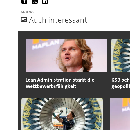
ANZEIGE
A
uch interessant
Lean Administration stärkt die
KSB beha
Wettbewerbsfähigkeit
geopoli