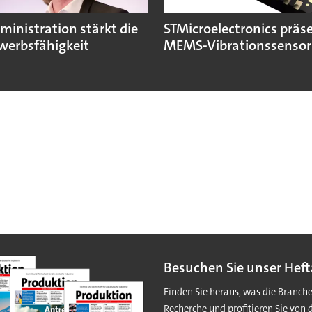
ministration stärkt die
STMicroelectronics präse
erbsfähigkeit
MEMS-Vibrationssensor
Besuchen Sie unser Heft
Finden Sie heraus, was die Branch
Recherche und profitieren Sie von 