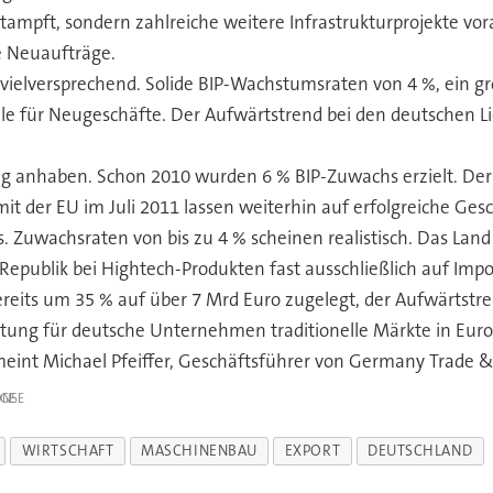
tampft, sondern zahlreiche weitere Infrastrukturprojekte 
e Neuaufträge.
s vielversprechend. Solide BIP-Wachstumsraten von 4 %, ein g
e für Neugeschäfte. Der Aufwärtstrend bei den deutschen Lie
ig anhaben. Schon 2010 wurden 6 % BIP-Zuwachs erzielt. De
t der EU im Juli 2011 lassen weiterhin auf erfolgreiche Gesc
. Zuwachsraten von bis zu 4 % scheinen realistisch. Das Land i
Republik bei Hightech-Produkten fast ausschließlich auf Im
reits um 35 % auf über 7 Mrd Euro zugelegt, der Aufwärtstr
tung für deutsche Unternehmen traditionelle Märkte in Euro
meint Michael Pfeiffer, Geschäftsführer von Germany Trade &
IGE
WIRTSCHAFT
MASCHINENBAU
EXPORT
DEUTSCHLAND