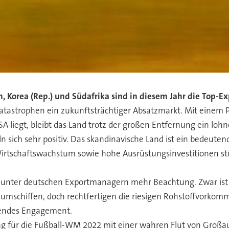
n, Korea (Rep.) und Südafrika sind in diesem Jahr die Top-
rkatastrophen ein zukunftsträchtiger Absatzmarkt. Mit einem
A liegt, bleibt das Land trotz der großen Entfernung ein loh
n sich sehr positiv. Das skandinavische Land ist ein bedeute
Wirtschaftswachstum sowie hohe Ausrüstungsinvestitionen s
 unter deutschen Exportmanagern mehr Beachtung. Zwar ist d
umschiffen, doch rechtfertigen die riesigen Rohstoffvorko
mendes Engagement.
ag für die Fußball-WM 2022 mit einer wahren Flut von Großau