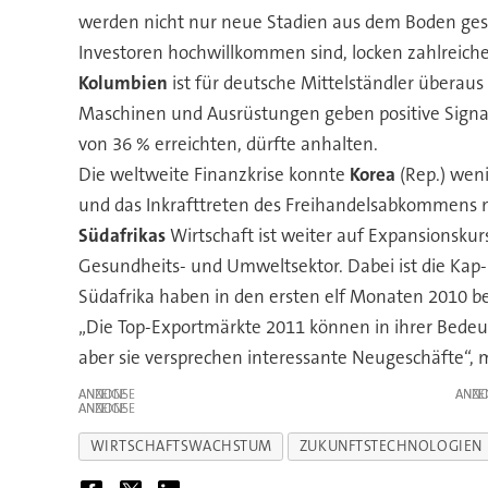
werden nicht nur neue Stadien aus dem Boden ges
Investoren hochwillkommen sind, locken zahlreich
Kolumbien
ist für deutsche Mittelständler überau
Maschinen und Ausrüstungen geben positive Signal
von 36 % erreichten, dürfte anhalten.
Die weltweite Finanzkrise konnte
Korea
(Rep.) wen
und das Inkrafttreten des Freihandelsabkommens mi
Südafrikas
Wirtschaft ist weiter auf Expansionskurs
Gesundheits- und Umweltsektor. Dabei ist die Kap-
Südafrika haben in den ersten elf Monaten 2010 be
„Die Top-Exportmärkte 2011 können in ihrer Bedeu
aber sie versprechen interessante Neugeschäfte“, 
ANZEIGE
ANZE
ANZEIGE
WIRTSCHAFTSWACHSTUM
ZUKUNFTSTECHNOLOGIEN