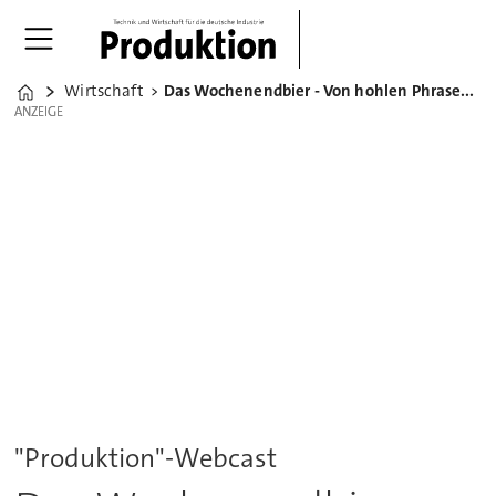
Wirtschaft
Das Wochenendbier - Von hohlen Phrasen und Industrie 5.0
Home
ANZEIGE
ANZEIGE
"Produktion"-Webcast