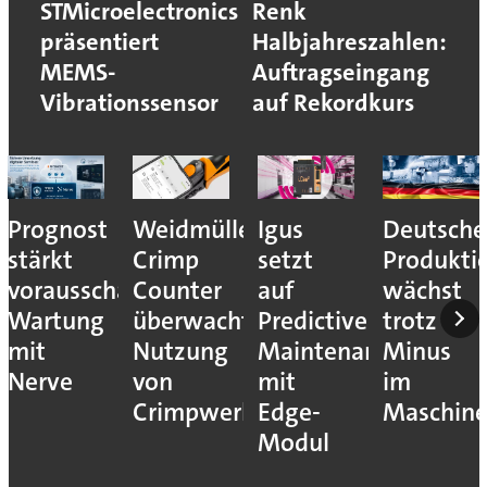
STMicroelectronics
Renk
präsentiert
Halbjahreszahlen:
MEMS-
Auftragseingang
Vibrationssensor
auf Rekordkurs
Prognost
Weidmüller:
Igus
Deutsche
stärkt
Crimp
setzt
Produkti
vorausschauende
Counter
auf
wächst
Wartung
überwacht
Predictive
trotz
mit
Nutzung
Maintenance
Minus
Nerve
von
mit
im
Crimpwerkzeugen
Edge-
Maschin
Modul