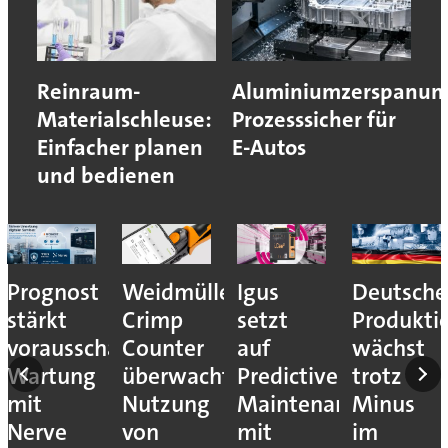
Reinraum-
Aluminiumzerspanun
Materialschleuse:
Prozesssicher für
Einfacher planen
E-Autos
und bedienen
Prognost
Weidmüller:
Igus
Deutsche
stärkt
Crimp
setzt
Produkti
vorausschauende
Counter
auf
wächst
Wartung
überwacht
Predictive
trotz
mit
Nutzung
Maintenance
Minus
Nerve
von
mit
im