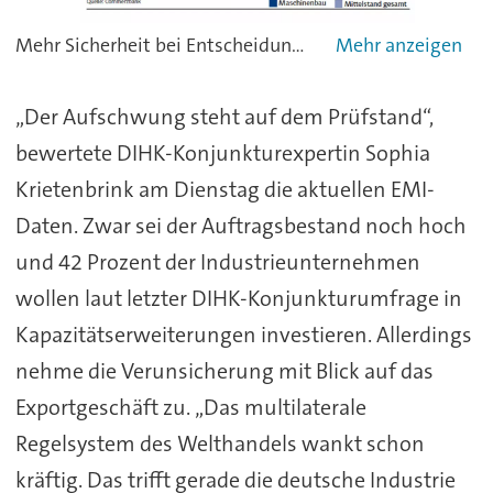
Mehr Sicherheit bei Entscheidungen: Die Maschinenbauer in Deutschland erhoffen sich durch die systematische Nutzung digitaler Daten vor allem mehr Sicherheit bei Entscheidungen (69 Prozent). Damit liegen sie vor dem Durchschnitt des gesamten Mittelstands, dort sind es nur 58 Prozent.Weitere Vorteile sind für die Branchenunternehmen die Automatisierung von Arbeitsprozessen (68 Prozent) und eine bessere Planung und Auslastung von Ressourcen. - Grafik: Produktion/Commerzbank
„Der Aufschwung steht auf dem Prüfstand“,
bewertete DIHK-Konjunkturexpertin Sophia
Krietenbrink am Dienstag die aktuellen EMI-
Daten. Zwar sei der Auftragsbestand noch hoch
und 42 Prozent der Industrieunternehmen
wollen laut letzter DIHK-Konjunkturumfrage in
Kapazitätserweiterungen investieren. Allerdings
nehme die Verunsicherung mit Blick auf das
Exportgeschäft zu. „Das multilaterale
Regelsystem des Welthandels wankt schon
kräftig. Das trifft gerade die deutsche Industrie