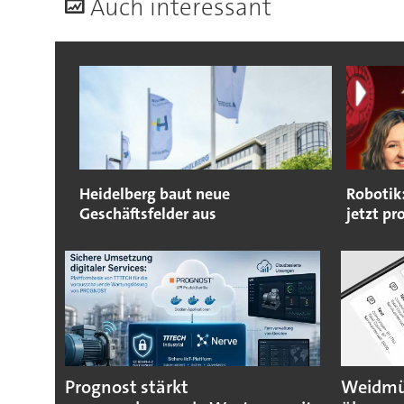
A
uch interessant
Heidelberg baut neue
Robotik
Geschäftsfelder aus
jetzt pr
Prognost stärkt
Weidmül