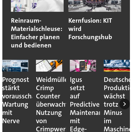
Reinraum-
Kernfusion: KIT
Materialschleuse:
wird
Einfacher planen
Forschungshub
und bedienen
Prognost
Weidmüller:
Igus
Deutsche
stärkt
Crimp
setzt
Produkti
vorausschauende
Counter
auf
wächst
Wartung
überwacht
Predictive
trotz
mit
Nutzung
Maintenance
Minus
Nerve
von
mit
im
Crimpwerkzeugen
Edge-
Maschin