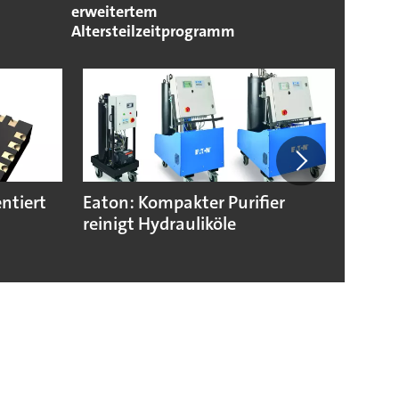
erweitertem
Altersteilzeitprogramm
ntiert
Eaton: Kompakter Purifier
Kriti
reinigt Hydrauliköle
Unte
Produ