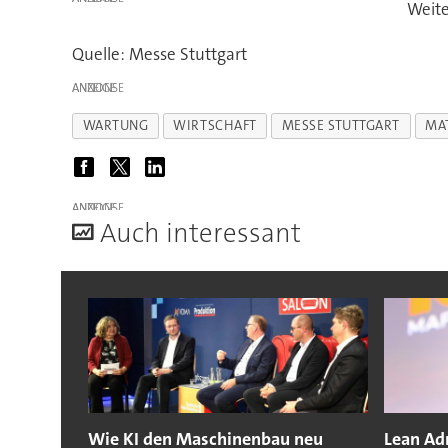
Weite
Quelle: Messe Stuttgart
ANZEIGE
WARTUNG
WIRTSCHAFT
MESSE STUTTGART
MA
ANZEIGE
A
uch interessant
Wie KI den Maschinenbau neu
Lean Adm