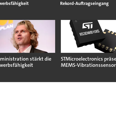
erbsfähigkeit
Rekord-Auftragseingang
ministration stärkt die
STMicroelectronics präse
erbsfähigkeit
MEMS-Vibrationssensor