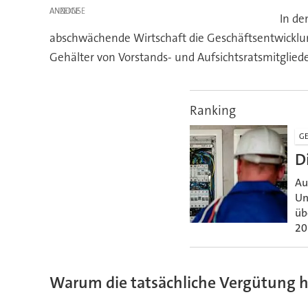
ANZEIGE
In de
abschwächende Wirtschaft die Geschäftsentwicklung 
Gehälter von Vorstands- und Aufsichtsratsmitgliede
Ranking
GE
D
Au
Un
üb
20
Warum die tatsächliche Vergütung h