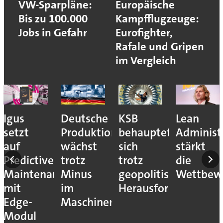
VW-Sparpläne:
Europäische
Bis zu 100.000
Kampfflugzeuge:
Jobs in Gefahr
Eurofighter,
Rafale und Gripen
im Vergleich
r:
Igus
Deutsche
KSB
Lean
setzt
Produktion
behauptet
Administ
auf
wächst
sich
stärkt
t
Predictive
trotz
trotz
die
Maintenance
Minus
geopolitischer
Wettbewe
mit
im
Herausforderungen
kzeugen
Edge-
Maschinenbau
Modul