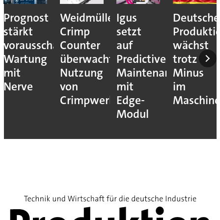
Prognost
Weidmüller:
Igus
Deutsche
stärkt
Crimp
setzt
Produkti
vorausschauende
Counter
auf
wächst
Wartung
überwacht
Predictive
trotz
mit
Nutzung
Maintenance
Minus
Nerve
von
mit
im
Crimpwerkzeugen
Edge-
Maschin
Modul