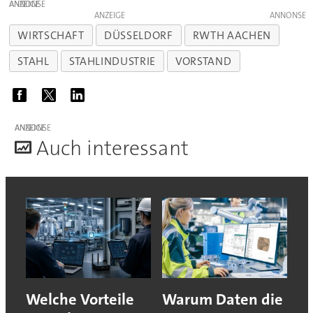
ANZEIGE
ANZEIGE
WIRTSCHAFT
DÜSSELDORF
RWTH AACHEN
STAHL
STAHLINDUSTRIE
VORSTAND
ANZEIGE
A
uch interessant
Welche Vorteile
Warum Daten die