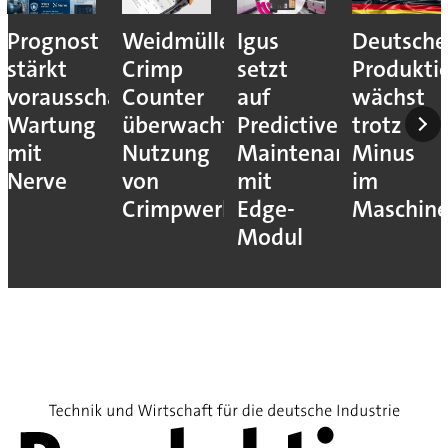
Prognost
Weidmüller:
Igus
Deutsche
stärkt
Crimp
setzt
Produkti
vorausschauende
Counter
auf
wächst
Wartung
überwacht
Predictive
trotz
mit
Nutzung
Maintenance
Minus
Nerve
von
mit
im
Crimpwerkzeugen
Edge-
Maschin
Modul