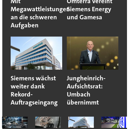
Mit
Omterra vereint
Megawattleistungen
Siemens Energy
an die schweren
und Gamesa
Aufgaben
Siemens wächst
Jungheinrich-
weiter dank
Aufsichtsrat:
Rekord-
Umbach
Auftragseingang
übernimmt