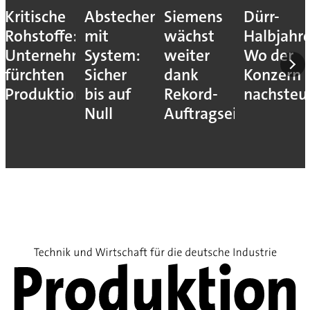
Kritische
Abstechen
Siemens
Dürr-
Rohstoffe:
mit
wächst
Halbjahr
Unternehmen
System:
weiter
Wo der
fürchten
Sicher
dank
Konzern
Produktionsstopps
bis auf
Rekord-
nachsteu
Null
Auftragseingang