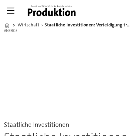
Wirtschaft
Staatliche Investitionen: Verteidigung treibt Ausgaben nach oben
Home
ANZEIGE
ANZEIGE
Staatliche Investitionen