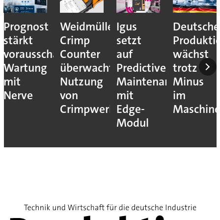
Prognost
Weidmüller:
Igus
Deutsche
stärkt
Crimp
setzt
Produkti
vorausschauende
Counter
auf
wächst
Wartung
überwacht
Predictive
trotz
mit
Nutzung
Maintenance
Minus
Nerve
von
mit
im
Crimpwerkzeugen
Edge-
Maschin
Modul