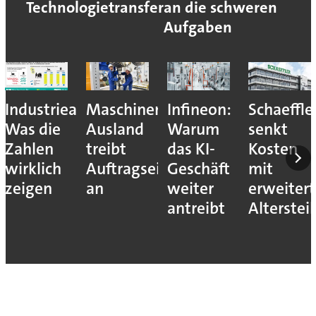
Technologietransfer
an die schweren
Aufgaben
Industriearbeitsplätze:
Maschinenbau:
Infineon:
Schaeffle
Was die
Ausland
Warum
senkt
Zahlen
treibt
das KI-
Kosten
wirklich
Auftragseingang
Geschäft
mit
zeigen
an
weiter
erweiter
antreibt
Alterste