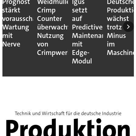
Prognost
Weidmüller:
Igus
Deutsche
stärkt
Crimp
setzt
Produkti
vorausschauende
Counter
auf
wächst
Wartung
überwacht
Predictive
trotz
mit
Nutzung
Maintenance
Minus
Nerve
von
mit
im
Crimpwerkzeugen
Edge-
Maschin
Modul