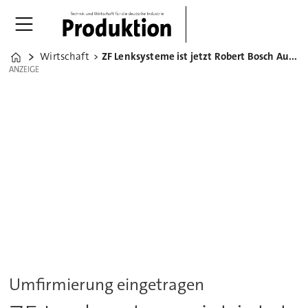
Wirtschaft
ZF Lenksysteme ist jetzt Robert Bosch Automotive Steering
Home
ANZEIGE
ANZEIGE
Umfirmierung eingetragen