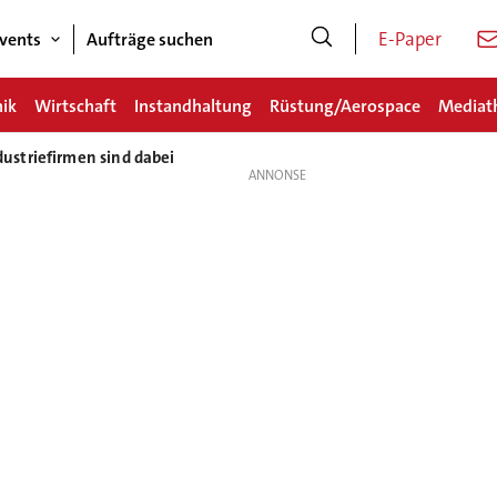
E-Paper
vents
Aufträge suchen
nik
Wirtschaft
Instandhaltung
Rüstung/Aerospace
Mediat
striefirmen sind dabei