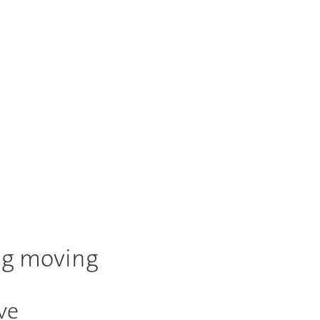
ng moving
ve