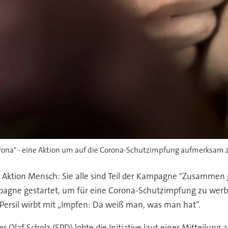
na" - eine Aktion um auf die Corona-Schutzimpfung aufmerksam 
die Aktion Mensch: Sie alle sind Teil der Kampagne "Zusamm
ne gestartet, um für eine Corona-Schutzimpfung zu werben.
d Persil wirbt mit „Impfen: Da weiß man, was man hat“.
Olaf Scholz (SPD) lobte die Initiative laut einer Mitteilung 