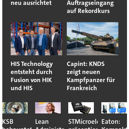
neu ausrichtet
Auftragseingang
auf Rekordkurs
HIS Technology
Capint: KNDS
entsteht durch
zeigt neuen
Fusion von HIK
Kampfpanzer für
und HIS
Frankreich
KSB
Lean
STMicroelectronics
Eaton: