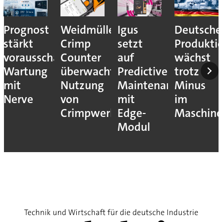
Prognost
Weidmüller:
Igus
Deutsche
stärkt
Crimp
setzt
Produkti
vorausschauende
Counter
auf
wächst
Wartung
überwacht
Predictive
trotz
mit
Nutzung
Maintenance
Minus
Nerve
von
mit
im
Crimpwerkzeugen
Edge-
Maschin
Modul