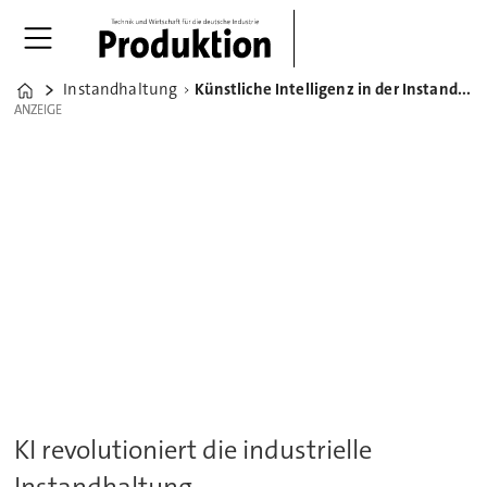
Instandhaltung
Künstliche Intelligenz in der Instandhaltung: Chancen und Risiken
Home
ANZEIGE
ANZEIGE
KI revolutioniert die industrielle
Instandhaltung