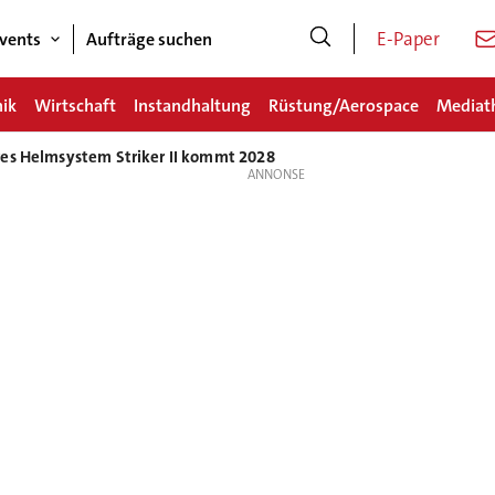
E-Paper
vents
Aufträge suchen
nik
Wirtschaft
Instandhaltung
Rüstung/Aerospace
Mediat
res Helmsystem Striker II kommt 2028