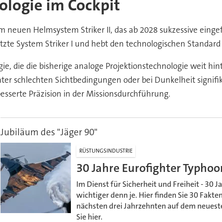
nologie im Cockpit
m neuen Helmsystem Striker II, das ab 2028 sukzessive einge
zte System Striker I und hebt den technologischen Standard 
e, die die bisherige analoge Projektionstechnologie weit hinte
 schlechten Sichtbedingungen oder bei Dunkelheit signifikan
besserte Präzision in der Missionsdurchführung.
Jubiläum des "Jäger 90"
RÜSTUNGSINDUSTRIE
30 Jahre Eurofighter Typhoo
Im Dienst für Sicherheit und Freiheit - 30 J
wichtiger denn je. Hier finden Sie 30 Fakt
nächsten drei Jahrzehnten auf dem neueste
Sie hier.