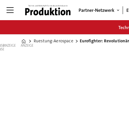
Partner-Netzwerk
E
Tech
Ruestung-Aerospace
Eurofighter: Revolutionä
Home
ANZEIGE
ANZEIGE