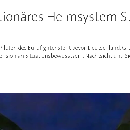
utionäres Helmsystem St
loten des Eurofighter steht bevor. Deutschland, Gro
mension an Situationsbewusstsein, Nachtsicht und Sic