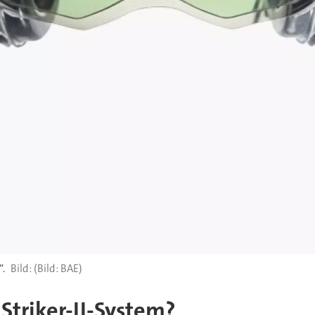
”.
(Bild: BAE)
Striker-II-System?