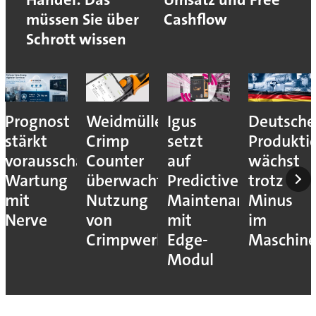
müssen Sie über
Cashflow
Schrott wissen
Prognost
Weidmüller:
Igus
Deutsche
stärkt
Crimp
setzt
Produkti
vorausschauende
Counter
auf
wächst
Wartung
überwacht
Predictive
trotz
mit
Nutzung
Maintenance
Minus
Nerve
von
mit
im
Crimpwerkzeugen
Edge-
Maschin
Modul