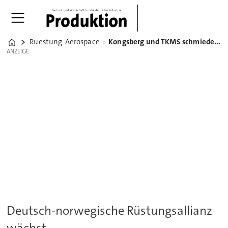
Ruestung-Aerospace
Kongsberg und TKMS schmieden Rüstungsbündnis
Home
ANZEIGE
ANZEIGE
Deutsch-norwegische Rüstungsallianz
wächst