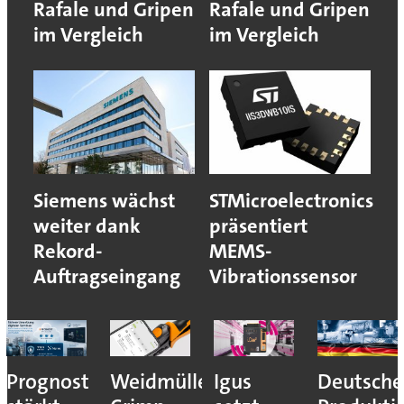
Rafale und Gripen
Rafale und Gripen
im Vergleich
im Vergleich
Siemens wächst
STMicroelectronics
weiter dank
präsentiert
Rekord-
MEMS-
Auftragseingang
Vibrationssensor
Prognost
Weidmüller:
Igus
Deutsche