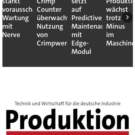
stärkt
Crimp
setzt
Produkti
vorausschauende
Counter
auf
wächst
Wartung
überwacht
Predictive
trotz
mit
Nutzung
Maintenance
Minus
Nerve
von
mit
im
Crimpwerkzeugen
Edge-
Maschin
Modul