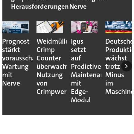
Herausforderungen
Nerve
Prognost
Weidmüller:
Igus
Deutsche
stärkt
Crimp
setzt
Produkti
vorausschauende
Counter
auf
wächst
Wartung
überwacht
Predictive
trotz
mit
Nutzung
Maintenance
Minus
Nerve
von
mit
im
Crimpwerkzeugen
Edge-
Maschin
Modul