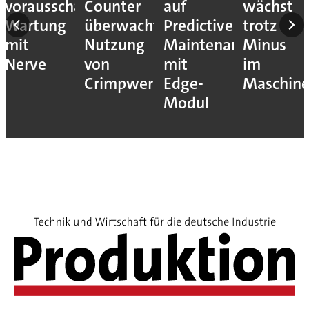
vorausschauende
Counter
auf
wächst
Wartung
überwacht
Predictive
trotz
mit
Nutzung
Maintenance
Minus
Nerve
von
mit
im
Crimpwerkzeugen
Edge-
Maschin
Modul