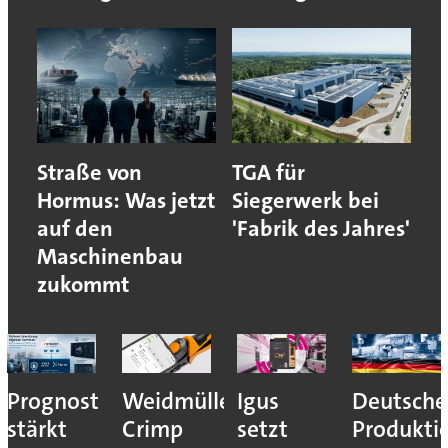
Straße von
TGA für
Hormus: Was jetzt
Siegerwerk bei
auf den
'Fabrik des Jahres'
Maschinenbau
zukommt
Prognost
Weidmüller:
Igus
Deutsche
stärkt
Crimp
setzt
Produkti