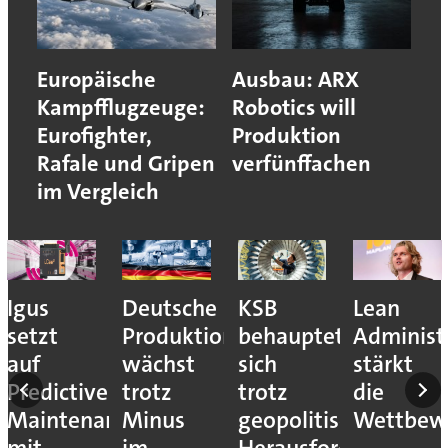
Europäische
Ausbau: ARX
Kampfflugzeuge:
Robotics will
Eurofighter,
Produktion
Rafale und Gripen
verfünffachen
im Vergleich
r:
Igus
Deutsche
KSB
Lean
setzt
Produktion
behauptet
Administ
auf
wächst
sich
stärkt
t
Predictive
trotz
trotz
die
Maintenance
Minus
geopolitischer
Wettbewe