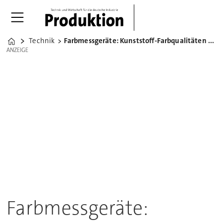
Technik
Farbmessgeräte: Kunststoff-Farbqualitäten besser abgesichert
Home
ANZEIGE
ANZEIGE
Farbmessgeräte: