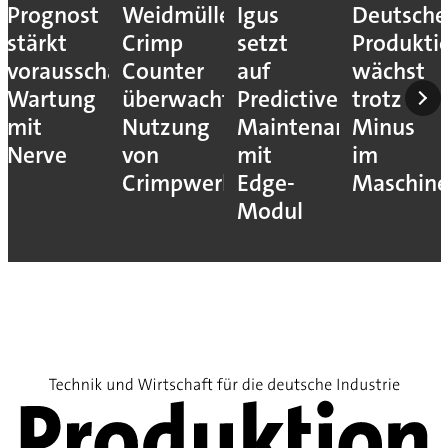
Prognost
Weidmüller:
Igus
Deutsche
stärkt
Crimp
setzt
Produkti
vorausschauende
Counter
auf
wächst
Wartung
überwacht
Predictive
trotz
mit
Nutzung
Maintenance
Minus
Nerve
von
mit
im
Crimpwerkzeugen
Edge-
Maschin
Modul