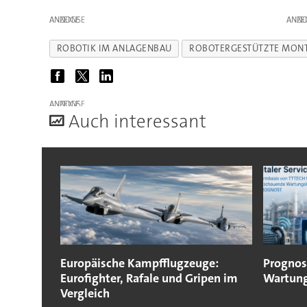
ANZEIGE
ANZE
ROBOTIK IM ANLAGENBAU
ROBOTERGESTÜTZTE MONT
ANZEIGE
A
uch interessant
Europäische Kampfflugzeuge:
Prognos
Eurofighter, Rafale und Gripen im
Wartung
Vergleich