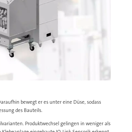
Daraufhin bewegt er es unter eine Düse, sodass
ssung des Bauteils.
varianten. Produktwechsel gelingen in weniger als
e Klebeanlage eingebaute IO-Link-Sensorik erkennt