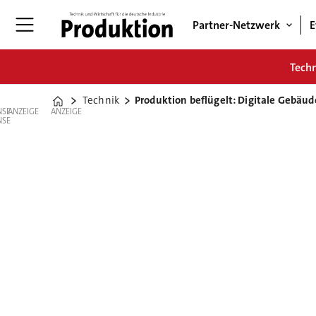
Partner-Netzwerk
E
Tech
Technik
Produktion beflügelt: Digitale Gebäu
Home
ANZEIGE
ANZEIGE