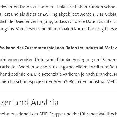
e relevanten Daten zusammen. Teilweise haben Kunden schon e
rt und als digitaler Zwilling abgebildet werden. Das Gebäude
lich der Medienversorgung, sodass wir diese Daten zusätzlich 
ibungslos. Von diesen scheinbar trivialen Korrelationen gibt e
Was kann das Zusammenspiel von Daten im Industrial Metav
cht einen großen Unterschied für die Auslegung und Steueru
b arbeitet. Werden solche Nutzungsmodelle mit weiteren Betri
chend optimieren. Die Potenziale variieren je nach Branche,
men Forschungsprojekt der Arena2036 in der Industrial Met
zerland Austria
rnehmenseinheit der SPIE Gruppe und der führende Multitech