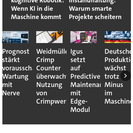
kognitive Robotik:
Instandhaltung:
Wenn KI in die
Warum smarte
Maschine kommt
Projekte scheitern
Prognost
Weidmüller:
Igus
Deutsche
stärkt
Crimp
setzt
Produkti
vorausschauende
Counter
auf
wächst
Wartung
überwacht
Predictive
trotz
mit
Nutzung
Maintenance
Minus
Nerve
von
mit
im
Crimpwerkzeugen
Edge-
Maschin
Modul