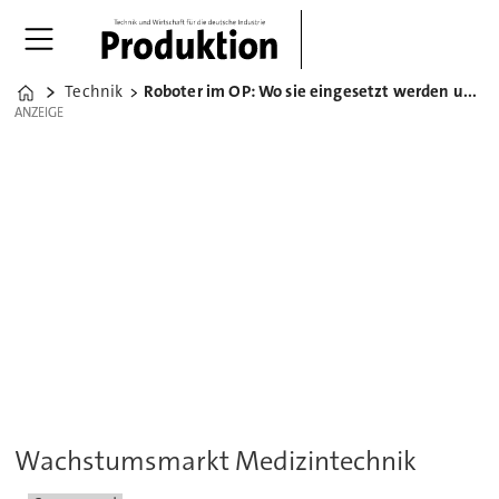
Technik
Roboter im OP: Wo sie eingesetzt werden und was sie können
Home
ANZEIGE
ANZEIGE
Wachstumsmarkt Medizintechnik