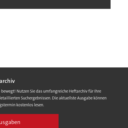
archiv
e bewegt! Nutzen Sie das umfangreiche Heftarchiv für Ihre
detaillierten Suchergebnissen. Die aktuellste Ausgabe können
gstermin kostenlos lesen.
Ausgaben