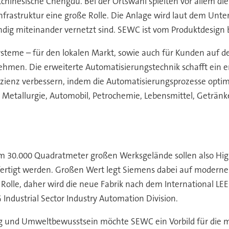
chinesische Chengdu. Bei der Ortswahl spielten vor allem die
nfrastruktur eine große Rolle. Die Anlage wird laut dem Untern
ig miteinander vernetzt sind. SEWC ist vom Produktdesign bis 
teme – für den lokalen Markt, sowie auch für Kunden auf der
hmen. Die erweiterte Automatisierungstechnik schafft ein eno
fizienz verbessern, indem die Automatisierungsprozesse opti
etallurgie, Automobil, Petrochemie, Lebensmittel, Getränke,
m 30.000 Quadratmeter großen Werksgelände sollen also Hi
tigt werden. Großen Wert legt Siemens dabei auf moderne n
olle, daher wird die neue Fabrik nach dem International LEED 
 Industrial Sector Industry Automation Division.
ng und Umweltbewusstsein möchte SEWC ein Vorbild für die m