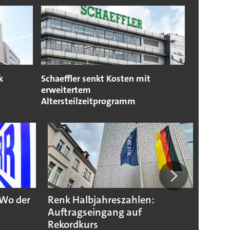
k
Schaeffler senkt Kosten mit
erweitertem
Altersteilzeitprogramm
 Wo der
Renk Halbjahreszahlen:
Indus
Auftragseingang auf
Zahle
Rekordkurs