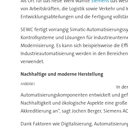
Als Ort für das neue Werk wählte
Siemens
das west
von Arbeitskräften, die Logistik sowie Verkehr und I
Entwicklungsabteilungen und die Fertigung vollständ
SEWC fertigt vorrangig Simatic-Automatisierungssys
Kontrollsysteme und Lösungen für Industrieunterne
Modernisierung. Es kann sich beispielsweise die Ef
Industrieautomatisierung werden in den Bereichen M
verwendet.
Nachhaltige und moderne Herstellung
ANZEIGE
In de
Automatisierungskomponenten entwickelt und gefer
Nachhaltigkeit und ökologische Aspekte eine große R
Akkreditierung an”, sagt Jochen Berger, Siemens AG
Dank Faktoren wie Digitalisierung, Automatisieru