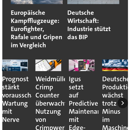
Europäische
Deutsche
Kampfflugzeuge:
Wirtschaft:
Eurofighter,
Industrie stützt
Rafale und Gripen
das BIP
im Vergleich
Prognost
Weidmüller:
Igus
Deutsche
stärkt
Crimp
setzt
Produkti
vorausschauende
Counter
auf
wächst
Wartung
überwacht
Predictive
trotz
mit
Nutzung
Maintenance
Minus
Nerve
von
mit
im
Crimpwerkzeugen
Edge-
Maschin